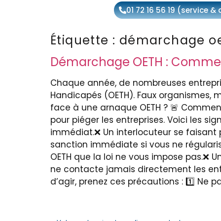
01 72 16 56 19 (service &
Étiquette :
démarchage o
Démarchage OETH : Comment 
Chaque année, de nombreuses entreprise
Handicapés (OETH). Faux organismes, 
face à une arnaque OETH ? 🚨 Comment 
pour piéger les entreprises. Voici les 
immédiat.❌ Un interlocuteur se faisant 
sanction immédiate si vous ne régularis
OETH que la loi ne vous impose pas.❌ Un 
ne contacte jamais directement les ent
d’agir, prenez ces précautions : 1️⃣ Ne 