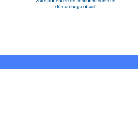
Votre partenaire de confiance contre le
démarchage abusif