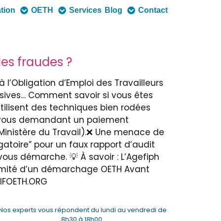
ation
OETH
Services
Blog
Contact
es fraudes ?
’Obligation d’Emploi des Travailleurs
ives… Comment savoir si vous êtes
ilisent des techniques bien rodées
ent vous demandant un paiement
 Ministère du Travail).❌ Une menace de
gatoire” pour un faux rapport d’audit
vous démarche. 💡 À savoir : L’Agefiph
itimité d’un démarchage OETH Avant
ERIFOETH.ORG
Nos experts vous répondent du lundi au vendredi de
8h30 à 18h00.