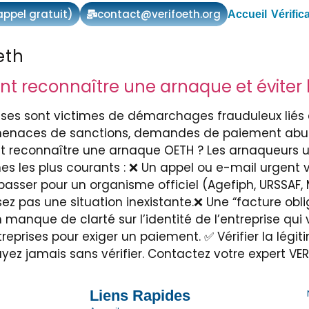
 appel gratuit)
contact@verifoeth.org
Accueil
Vérific
eth
reconnaître une arnaque et éviter l
s sont victimes de démarchages frauduleux liés à l
menaces de sanctions, demandes de paiement abus
reconnaître une arnaque OETH ? Les arnaqueurs ut
signes les plus courants : ❌ Un appel ou e-mail urg
passer pour un organisme officiel (Agefiph, URSSAF,
ez pas une situation inexistante.❌ Une “facture obli
manque de clarté sur l’identité de l’entreprise qui 
reprises pour exiger un paiement. ✅ Vérifier la lég
payez jamais sans vérifier. Contactez votre expert V
Liens Rapides