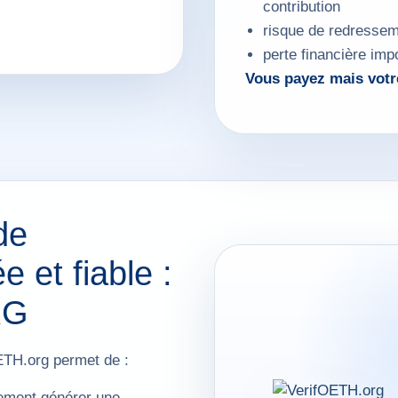
contribution
risque de redressem
perte financière imp
Vous payez mais votr
de
e et fiable :
RG
OETH.org permet de :
llement générer une