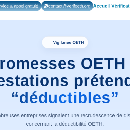
Accueil
Vérifica
vice & appel gratuit)
contact@verifoeth.org
Vigilance OETH
romesses OETH :
estations préte
“déductibles”
mbreuses entreprises signalent une recrudescence de d
concernant la déductibilité OETH.