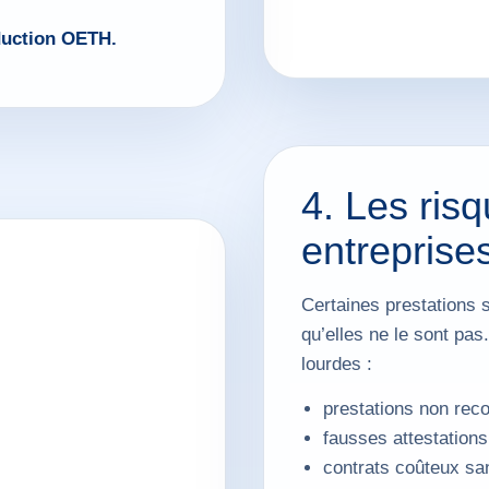
éduction OETH.
4. Les ris
entreprise
Certaines prestations 
qu’elles ne le sont pa
lourdes :
prestations non re
fausses attestations 
contrats coûteux sa