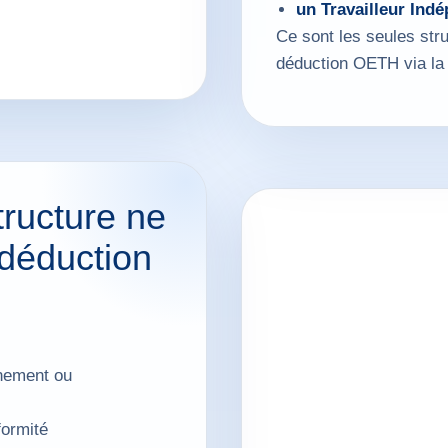
un Travailleur Ind
Ce sont les seules str
déduction OETH via la 
tructure ne
 déduction
nement ou
ormité