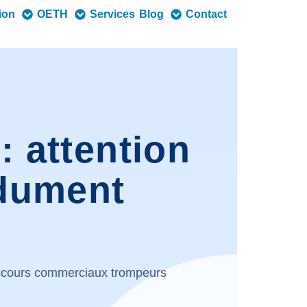
tion
OETH
Services
Blog
Contact
 attention
ndument
iscours commerciaux trompeurs