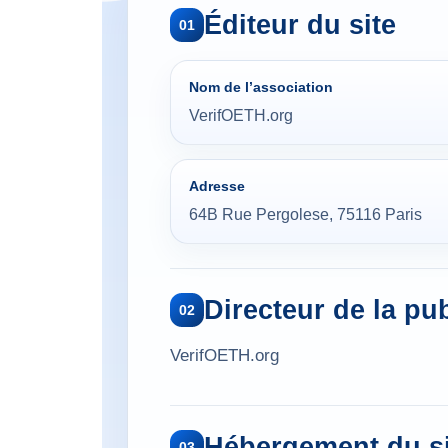
Éditeur du site
01
Nom de l’association
VerifOETH.org
Adresse
64B Rue Pergolese, 75116 Paris
Directeur de la pu
02
VerifOETH.org
Hébergement du si
03