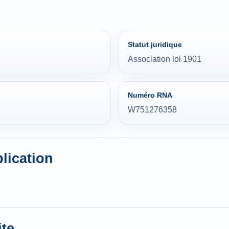
Statut juridique
Association loi 1901
Numéro RNA
W751276358
blication
te