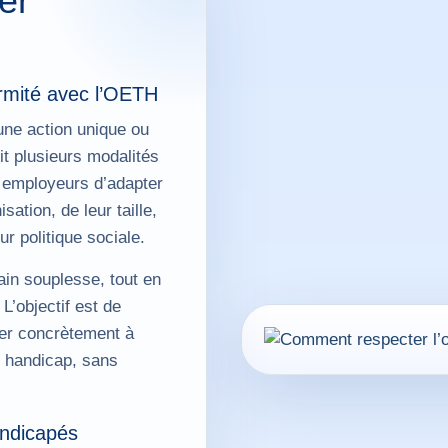
er
rmité avec l’OETH
ne action unique ou
it plusieurs modalités
 employeurs d’adapter
sation, de leur taille,
r politique sociale.
ain souplesse, tout en
 L’objectif est de
er concrètement à
e handicap, sans
andicapés