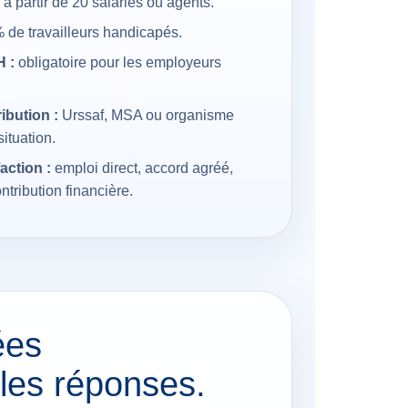
à partir de 20 salariés ou agents.
 de travailleurs handicapés.
 :
obligatoire pour les employeurs
ibution :
Urssaf, MSA ou organisme
ituation.
action :
emploi direct, accord agréé,
ntribution financière.
ées
les réponses.