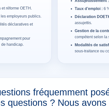
Assujettissement :
ns et réforme OETH.
Taux d’emploi :
6 %
r les employeurs publics.
Déclaration DOETH
assujettis.
ités déclaratives et
Gestion de la contr
compétent selon la s
compagnement pour
n de handicap.
Modalités de satisf
sous-traitance ou co
estions fréquemment pos
s questions ? Nous avons 