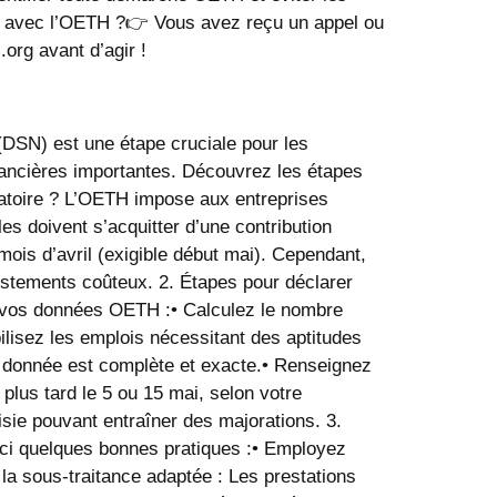
té avec l’OETH ?👉 Vous avez reçu un appel ou
org avant d’agir !
(DSN) est une étape cruciale pour les
inancières importantes. Découvrez les étapes
ligatoire ? L’OETH impose aux entreprises
les doivent s’acquitter d’une contribution
mois d’avril (exigible début mai). Cependant,
stements coûteux. 2.⁠ ⁠Étapes pour déclarer
z vos données OETH :• Calculez le nombre
lisez les emplois nécessitant des aptitudes
e donnée est complète et exacte.• Renseignez
lus tard le 5 ou 15 mai, selon votre
isie pouvant entraîner des majorations. 3.⁠
voici quelques bonnes pratiques :• Employez
la sous-traitance adaptée : Les prestations